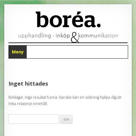
Meny
HOPPA
TILL
INNEHÅLL
Inget hittades
Beklagar, inga resultat funna. Kanske kan en sökning hjälpa dig att
hitta relaterat innehåll.
Sök
efter: