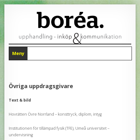
Meny
HOPPA
TILL
INNEHÅLL
Övriga uppdragsgivare
Text & bild
Hovrätten Övre Norrland – konsttryck, diplom, intyg
Institutionen för tillämpad fysik (TFE), Umeå universitet –
undervisning